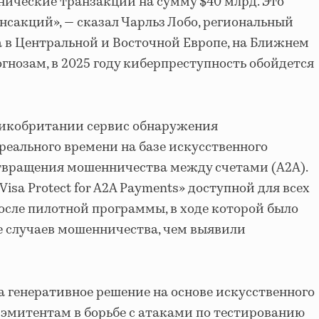
ические транзакции на сумму $40 млрд. Это
нсакций», — сказал Чарльз Лобо, региональный
a в Центральной и Восточной Европе, на Ближнем
огнозам, в 2025 году киберпреступность обойдется
еликобритании сервис обнаружения
еального времени на базе искусственного
твращения мошенничества между счетами (A2A).
isa Protect for A2A Payments» доступной для всех
сле пилотной программы, в ходе которой было
е случаев мошенничества, чем выявили
а генеративное решение на основе искусственного
 эмитентам в борьбе с атаками по тестированию