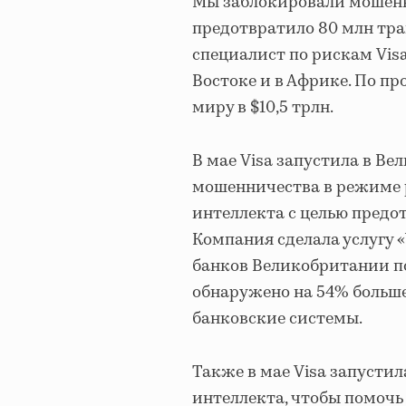
Мы заблокировали мошенн
предотвратило 80 млн тра
специалист по рискам Vis
Востоке и в Африке. По пр
миру в $10,5 трлн.
В мае Visa запустила в В
мошенничества в режиме р
интеллекта с целью предо
Компания сделала услугу «V
банков Великобритании по
обнаружено на 54% больш
банковские системы.
Также в мае Visa запустил
интеллекта, чтобы помочь