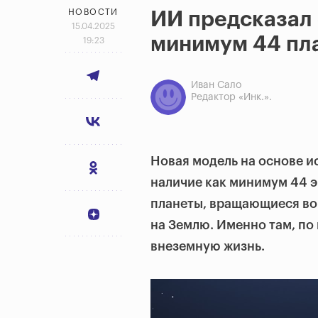
НОВОСТИ
ИИ предсказал
15.04.2025
минимум 44 пла
19:23
Иван Сало
Редактор «Инк.».
Новая модель на основе и
наличие как минимум 44 э
планеты, вращающиеся вок
на Землю. Именно там, по
внеземную жизнь.