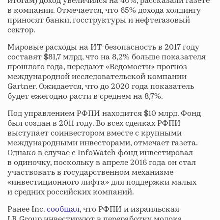
итогам) доход увеличился на 40%, рассказали газете
в компании. Отмечается, что 65% дохода холдингу
приносят банки, госструктуры и нефтегазовый
сектор.
Мировые расходы на ИТ-безопасность в 2017 году
составят $81,7 млрд, что на 8,2% больше показателя
прошлого года, передают «Ведомости» прогноз
международной исследовательской компании
Gartner. Ожидается, что до 2020 года показатель
будет ежегодно расти в среднем на 8,7%.
Под управлением РФПИ находится $10 млрд. Фонд
был создан в 2011 году. Во всех сделках РФПИ
выступает соинвестором вместе с крупными
международными инвесторами, отмечает газета.
Однако в случае с InfoWatch фонд инвестировал
в одиночку, поскольку в апреле 2016 года он стал
участвовать в государственном механизме
«инвестиционного лифта» для поддержки малых
и средних российских компаний.
Ранее Inc.
сообщал
, что РФПИ и израильская
LR Group инвестируют в переработку молока