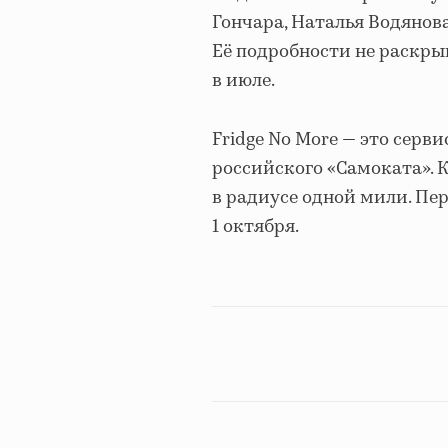
Гончара, Наталья Водянова
Её подробности не раскры
в июле.
Fridge No More — это серв
российского «Самоката». 
в радиусе одной мили. Пе
1 октября.