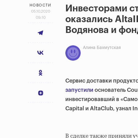
НОВОСТИ
Инвесторами ст
05.10.2020
оказались AltaI
09:10
Водянова и фонд
Алина Бахмутская
Сервис доставки продукто
запустили
основатель Cou
инвестировавший в «Самока
Capital и AltaClub, узнал In
В сделке также приняли уч