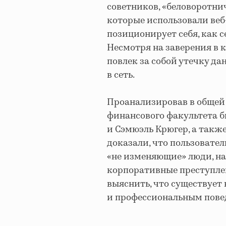
советников, «беловоротни
которые использовали веб-
позиционирует себя, как 
Несмотря на заверения в к
повлек за собой утечку д
в сеть.
Проанализировав в общей 
финансового факультета 
и Сэмюэль Крюгер, а такж
доказали, что пользовател
«не изменяющие» люди, н
корпоративные преступлен
выяснить, что существуе
и профессиональным повед