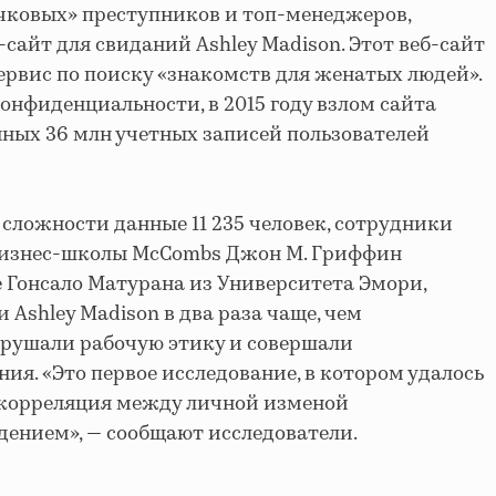
чковых» преступников и топ-менеджеров,
сайт для свиданий Ashley Madison. Этот веб-сайт
сервис по поиску «знакомств для женатых людей».
онфиденциальности, в 2015 году взлом сайта
анных 36 млн учетных записей пользователей
сложности данные 11 235 человек, сотрудники
бизнес-школы McCombs Джон М. Гриффин
е Гонсало Матурана из Университета Эмори,
и Ashley Madison в два раза чаще, чем
арушали рабочую этику и совершали
ия. «Это первое исследование, в котором удалось
т корреляция между личной изменой
ением», — сообщают исследователи.