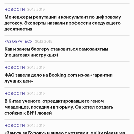
НОВОСТИ
30.12.2019
Менеджеры репутации и консультант по цифровому
детоксу. Эксперты назвали профессии следующего
десятилетия
РАЗОБРАТЬСЯ
30.12.2019
Как и зачем блогеру становиться самозанятым
(пошаговая инструкция)
НОВОСТИ
30.12.2019
ФАС завела дело на Booking.com из-за «гарантии
лучших цен»
НОВОСТИ
30.12.2019
В Китае ученого, отредактировавшего геном
младенцев, посадили в тюрьму. Он хотел создать
стойких к ВИЧ людей
НОВОСТИ
30.12.2019
«Замуж за Бузову» и видео с котятами: guilty pleasures