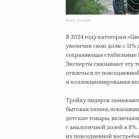
Фото: Freepik
В 2024 году категория «Ц
увеличив свою долю с 11% 
сохраняющая стабильные 1
Эксперты связывают эту 
отвлечься от повседневно
и коллекционирования ви
Тройку лидеров замыкают 
бытовая химия, показавша
детские товары, включаю
с аналогичной долей в 8%.
их повседневной востребо