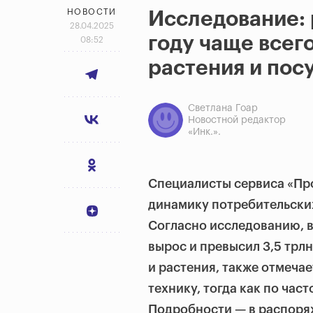
НОВОСТИ
Исследование:
28.04.2025
году чаще всег
08:52
растения и пос
Светлана Гоар
Новостной редактор
«Инк.».
Специалисты сервиса «Про
динамику потребительских
Согласно исследованию, в
вырос и превысил 3,5 трл
и растения, также отмеч
технику, тогда как по час
Подробности — в распоря