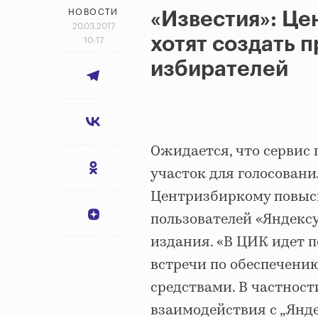
НОВОСТИ
«Известия»: Це
20.03.2017
хотят создать 
10:17
избирателей
Ожидается, что сервис
участок для голосован
Центризбиркому повыси
пользователей «Яндекс
издания. «В ЦИК идет п
встречи по обеспечени
средствами. В частност
взаимодействия с „Янд