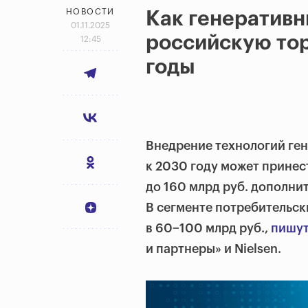
НОВОСТИ
Как генератив
01.11.2025
российскую то
12:45
годы
Внедрение технологий ген
к 2030 году может принес
до 160 млрд руб. дополн
В сегменте потребительс
в 60−100 млрд руб.,
пишу
и партнеры» и Nielsen.