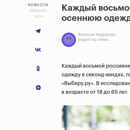
НОВОСТИ
Каждый восьмо
19.09.2025
осеннюю одежд
14:24
Валерия Федорова
редактор «Инк».
Каждый восьмой россияни
одежду в секонд-хендах,
п
«Выберу.ру».
В исследован
в возрасте от 18 до 65 лет.