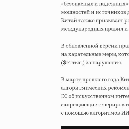
«безопасных и надежных» 
мощностей и источников д
Китай также призывает ра
международных правил и с
В обновленной версии пр
на карательные меры, кот
($14 тыс.) за нарушения.
В марте прошлого года К
алгоритмических рекоменд
ЕС об искусственном инте
запрещающие генерироват
с помощью алгоритмов ИИ