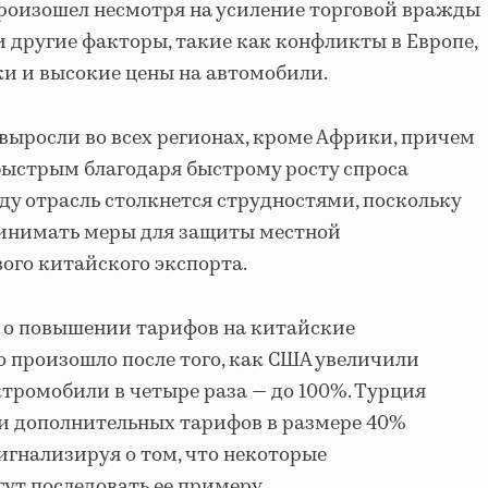
произошел несмотря на усиление торговой вражды
 другие факторы, такие как конфликты в Европе,
и и высокие цены на автомобили.
 выросли во всех регионах, кроме Африки, причем
быстрым благодаря быстрому росту спроса
оду отрасль столкнется струдностями, поскольку
ринимать меры для защиты местной
ого китайского экспорта.
л о повышении тарифов на китайские
о произошло после того, как США увеличили
тромобили в четыре раза — до 100%. Турция
и дополнительных тарифов в размере 40%
игнализируя о том, что некоторые
т последовать ее примеру.