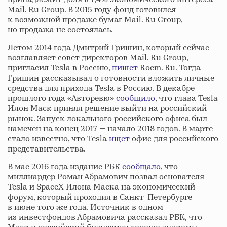
Mail. Ru Group. В 2015 году фонд готовился
к возможной продаже бумаг Mail. Ru Group,
но продажа не состоялась.
Летом 2014 года Дмитрий Гришин, который сейчас
возглавляет совет директоров Mail. Ru Group,
пригласил Tesla в Россию,
пишет
Roem. Ru. Тогда
Гришин рассказывал о готовности вложить личные
средства для прихода Tesla в Россию. В декабре
прошлого года «Авторевю»
сообщило
, что глава Tesla
Илон Маск принял решение выйти на российский
рынок. Запуск локального российского офиса был
намечен на конец 2017 — начало 2018 годов. В марте
стало известно, что Tesla
ищет
офис для российского
представительства.
В мае 2016 года издание РБК
сообщало
, что
миллиардер Роман Абрамович позвал основателя
Tesla и SpaceX Илона Маска на экономический
форум, который проходил в Санкт-Петербурге
в июне того же года. Источник в одном
из инвестфондов Абрамовича рассказал РБК, что