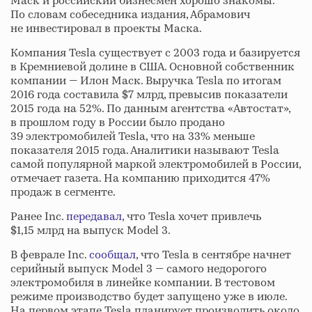
Маск и российский бизнесмен хорошо знакомы.
По словам собеседника издания, Абрамович
не инвестировал в проекты Маска.
Компания Tesla существует с 2003 года и базируется
в Кремниевой долине в США. Основной собственник
компании — Илон Маск. Выручка Tesla по итогам
2016 года составила $7 млрд, превысив показатели
2015 года на 52%. По данным агентства «Автостат»,
в прошлом году в России было продано
39 электромобилей Tesla, что на 33% меньше
показателя 2015 года. Аналитики называют Tesla
самой популярной маркой электромобилей в России,
отмечает газета. На компанию приходится 47%
продаж в сегменте.
Ранее Inc.
передавал
, что Tesla хочет привлечь
$1,15 млрд на выпуск Model 3.
В феврале Inc.
сообщал
, что Tesla в сентябре начнет
серийный выпуск Model 3 — самого недорогого
электромобиля в линейке компании. В тестовом
режиме производство будет запущено уже в июле.
На первом этапе Tesla планирует производить около