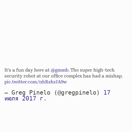
It's a fun day here at
@gmmb
. The super high-tech
security robot at our office complex has had a mishap.
pic.twitter.com/nhRshrJA9w
— Greg Pinelo (@gregpinelo)
17
июля 2017 г.