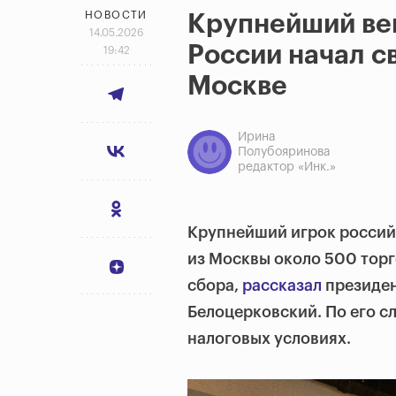
НОВОСТИ
Крупнейший ве
14.05.2026
России начал с
19:42
Москве
Ирина
Полубояринова
редактор «Инк.»
Крупнейший игрок россий
из Москвы около 500 тор
сбора,
рассказал
президен
Белоцерковский. По его сл
налоговых условиях.