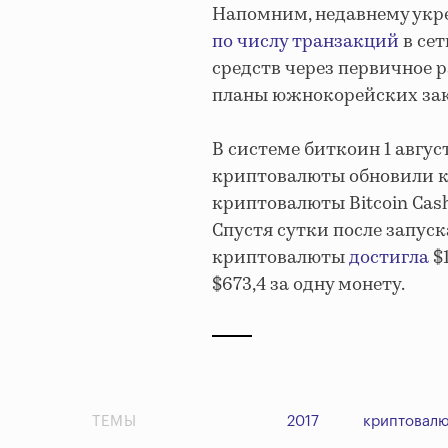
Напомним, недавнему укр
по числу транзакций
в се
средств через первичное р
планы южнокорейских зак
В системе биткоин 1 авгус
криптовалюты обновили ко
криптовалюты Bitcoin Cas
Спустя сутки после запус
криптовалюты
достигла
$1
$673,4 за одну монету.
ТЕМЫ
2017
криптовалю