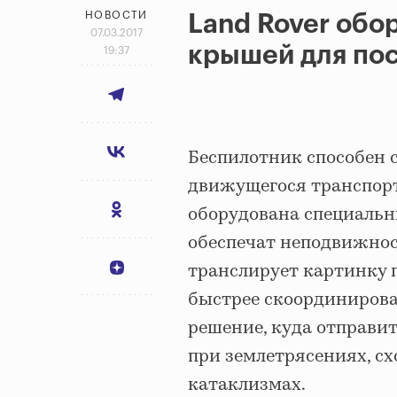
НОВОСТИ
Land Rover обо
07.03.2017
крышей для по
19:37
Беспилотник способен 
движущегося транспорт
оборудована специаль
обеспечат неподвижност
транслирует картинку 
быстрее скоординирова
решение, куда отправи
при землетрясениях, с
катаклизмах.