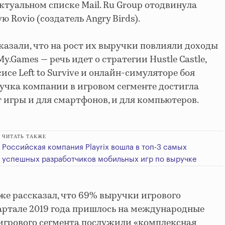
 актуальном списке Mail. Ru Group отодвинула
 Rovio (создатель Angry Birds).
сказали, что на рост их выручки повлияли доходы
y.Games — речь идет о стратегии Hustle Castle,
се Left to Survive и онлайн-симуляторе боя
ручка компании в игровом сегменте достигла
ят игры и для смартфонов, и для компьютеров.
ЧИТАТЬ ТАКЖЕ
Российская компания Playrix вошла в топ-3 самых
успешных разработчиков мобильных игр по выручке
кже рассказал, что 69% выручки игрового
артале 2019 года пришлось на международные
игрового сегмента послужили «комплексная