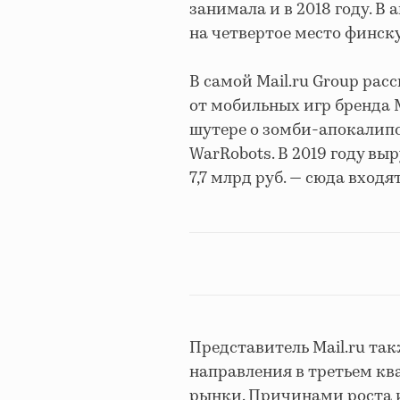
занимала и в 2018 году. В
на четвертое место финскую
В самой Mail.ru Group рас
от мобильных игр бренда M
шутере о зомби-апокалипси
WarRobots. В 2019 году вы
7,7 млрд руб. — сюда вход
Представитель Mail.ru та
направления в третьем кв
рынки. Причинами роста 