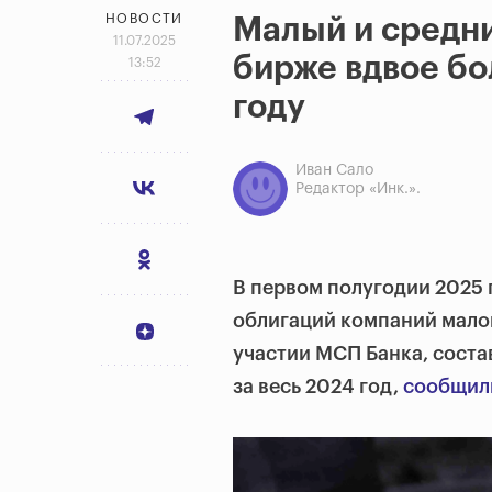
НОВОСТИ
Малый и средни
11.07.2025
бирже вдвое бо
13:52
году
Иван Сало
Редактор «Инк.».
В первом полугодии 2025
облигаций компаний малог
участии МСП Банка, состав
за весь 2024 год,
сообщил