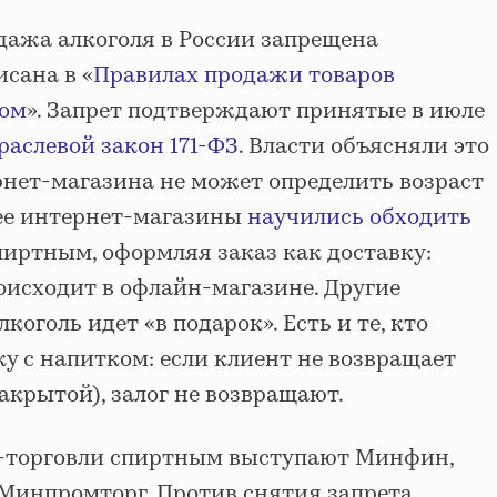
ажа алкоголя в России запрещена
исана в «
Правилах продажи товаров
бом
». Запрет подтверждают принятые в июле
раслевой закон 171-ФЗ
. Власти объясняли это
рнет-магазина не может определить возраст
нее интернет-магазины
научились обходить
пиртным, оформляя заказ как доставку:
исходит в офлайн-магазине. Другие
коголь идет «в подарок». Есть и те, кто
ку с напитком: если клиент не возвращает
закрытой), залог не возвращают.
н-торговли спиртным выступают Минфин,
Минпромторг. Против снятия запрета