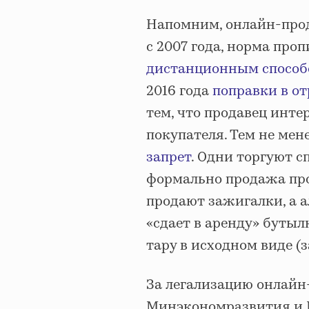
Напомним, онлайн-прод
с 2007 года, норма проп
дистанционным спосо
2016 года
поправки в от
тем, что продавец инте
покупателя. Тем не ме
запрет
. Одни торгуют с
формально продажа про
продают зажигалки, а ал
«сдает в аренду» бутыл
тару в исходном виде (
За легализацию онлай
Минэкономразвития и 