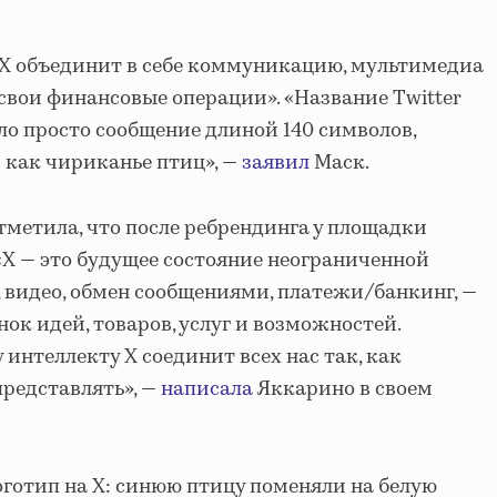
 X объединит в себе коммуникацию, мультимедиа
 свои финансовые операции». «Название Twitter
ло просто сообщение длиной 140 символов,
 как чириканье птиц», —
заявил
Маск.
тметила, что после ребрендинга у площадки
«X — это будущее состояние неограниченной
 видео, обмен сообщениями, платежи/банкинг, —
ок идей, товаров, услуг и возможностей.
интеллекту X соединит всех нас так, как
представлять», —
написала
Яккарино в своем
готип на X: синюю птицу поменяли на белую