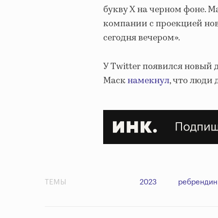
букву Х на черном фоне. 
компании с проекцией нов
сегодня вечером».
У Twitter появился новый
Маск
намекнул
, что люди
ТЕМЫ
2023
ребрендин