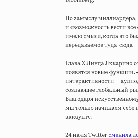
Bloomberg.
По замыслу миллиардера,
и «возможность вести все
имело смысл, когда это бы
передаваемое туда-сюда —
Глава X Линда Яккарино о
появятся новые функции. 
интерактивности — аудио,
создающее глобальный рын
Благодаря искусственному 
мы только начинаем себе 
аккаунте.
24 июля Twitter
сменила
ло