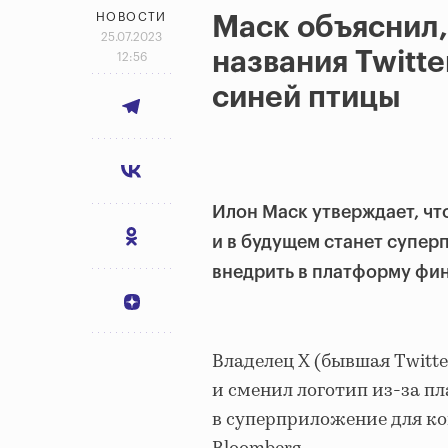
НОВОСТИ
Маск объяснил,
25.07.2023
названия Twitte
12:56
синей птицы
Илон Маск утверждает, что
и в будущем станет супе
внедрить в платформу фин
Владелец X (бывшая Twitte
и сменил логотип из-за 
в суперприложение для к