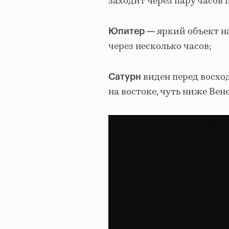
заходит через пару часов 
яркий объект на
Юпитер —
через несколько часов;
виден перед восхо
Сатурн
на востоке, чуть ниже Вен