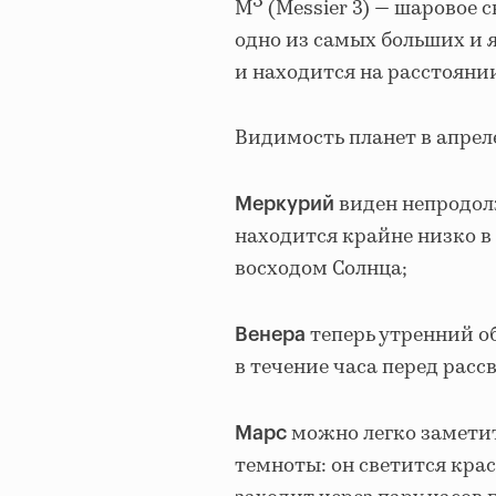
3
M
(Messier 3) — шаровое 
одно из самых больших и
и находится на расстоянии
Видимость планет в апрел
виден непродол
Меркурий
находится крайне низко в
восходом Солнца;
теперь утренний о
Венера
в течение часа перед расс
можно легко заметит
Марс
темноты: он светится крас