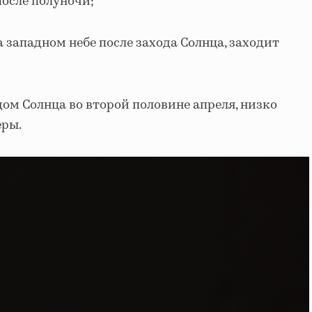
после полуночи;
 западном небе после захода Солнца, заходит
дом Солнца во второй половине апреля, низко
еры.