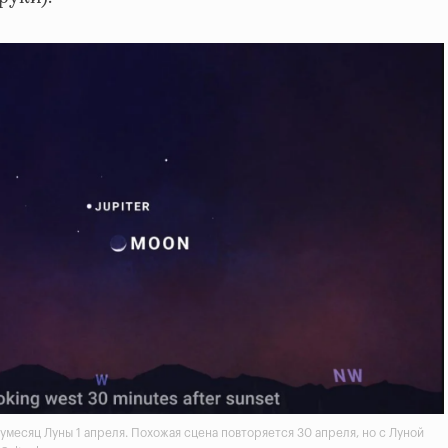
умесяц Луны 1 апреля. Похожая сцена повторяется 30 апреля, но с Луной