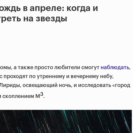
ждь в апреле: когда и
треть на звезды
номы, а также просто любители смогут
наблюдать
,
с проходят по утреннему и вечернему небу,
Лириды, освещающий ночь, и исследовать «город
3
м скоплением M
.