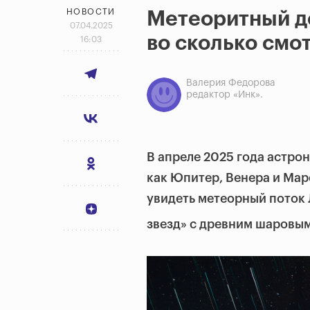
НОВОСТИ
Метеоритный до
07.04.2025
во сколько смо
16:03
Валерия Федорова
редактор «Инк».
В апреле 2025 года астро
как Юпитер, Венера и Мар
увидеть метеорный поток 
звезд» с древним шаровы