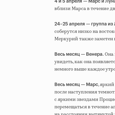
4 и 5 апреля — Марс и Лун
вблизи Марса в течение дв
24–25 апреля — группа из 
соберутся низко на востоке
Меркурий также заметен по
Она 
Весь месяц — Венера.
увидеть, как она появляет
немного выше каждое утро
, яркий
Весь месяц — Марс
после наступления темнот
с яркими звездами Процио
перемещаться в течение ап
на расстоянии вытянутой 