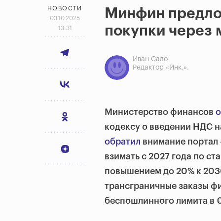
НОВОСТИ
Минфин предло
03.10.2025
покупки через
13:31
Иван Сало
Редактор «Инк.».
Министерство финансов
о
кодексу о введении НДС н
обратил
внимание портал «
взимать с 2027 года по с
повышением до 20% к 2030
трансграничные заказы ф
беспошлинного лимита в 