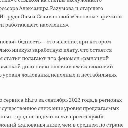
тия» с ссылкой на статью заслуженного
ессора Александра Разумова и старшего
И труда Ольги Селивановой «Основные причины
и работающего населения».
новая» бедность — это явление, при котором
лько низкую заработную плату, что остается
ры статьи полагают, что феномен «рыночной
а высокой доли низкооплачиваемых вакансий
го уровня жалованья, неполных и нестабильных
сервиса hh.ru за сентябрь 2023 года, в регионах
я существенное снижение уровня предлагаемых
пных городов, поделились в пресс-службе
ожений жалованья ниже, чем в среднем по стране