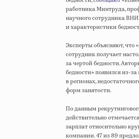
бедности,
сообщают
«Извес
работника Минтруда, проф
научного сотрудника ВНИ
и характеристики бедност
Эксперты объясняют, что «
сотрудник получает насто
за чертой бедности. Авто
бедности» появился из-з
в регионах, недостаточно
форм занятости.
По данным рекрутингового 
действительно отмечаетс
зарплат относительно кру
компании. 47 из 89 предл