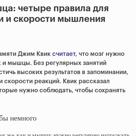
ца: четыре правила для
и и скорости мышления
памяти Джим Квик
считает
, что мозг нужно
к и мышцы. Без регулярных занятий
стичь высоких результатов в запоминании,
 скорости реакций. Квик рассказал
оторые нужно соблюдать, чтобы сохранять
 бы немного
ак же, как и мышцу, нужно регулярно нагружать