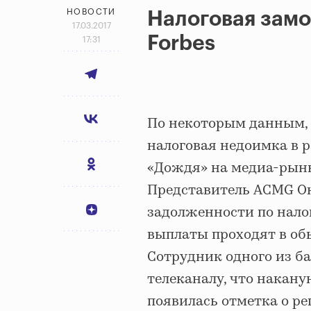
НОВОСТИ
Налоговая замо
17.03.2017
Forbes
17:31
По некоторым данным,
налоговая недоимка в р
«Дождя» на медиа-рынк
Представитель ACMG О
задолженности по нало
выплаты проходят в о
Сотрудник одного из б
телеканалу, что накану
появилась отметка о р