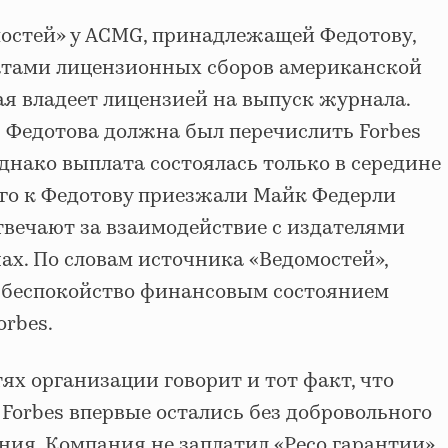
остей» у ACMG, принадлежащей Федотову,
атами лицензионных сборов американской
рая владеет лицензией на выпуск журнала.
я Федотова должна был перечислить Forbes
однако выплата состоялась только в середине
ого к Федотову приезжали Майк Федерли
твечают за взаимодействие с издателями
ах. По словам источника «Ведомостей»,
 беспокойство финансовым состоянием
orbes.
х организации говорит и тот факт, что
 Forbes впервые остались без добровольного
ния. Компания не заплатил «Ресо гарантии»