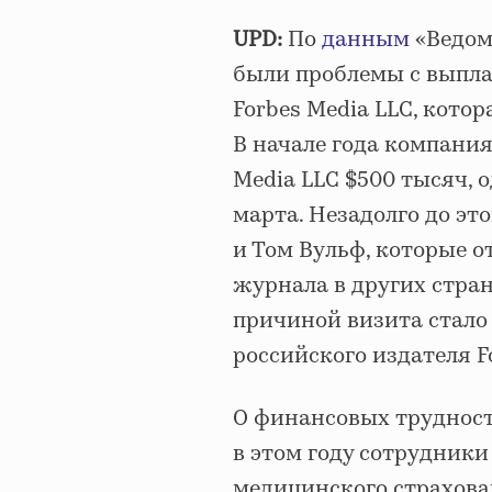
UPD:
По
данным
«Ведом
были проблемы с выпл
Forbes Media LLC, кото
В начале года компани
Media LLC $500 тысяч, 
марта. Незадолго до эт
и Том Вульф, которые о
журнала в других стран
причиной визита стало
российского издателя F
О финансовых трудностя
в этом году сотрудники
медицинского страхова