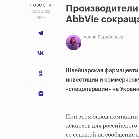
НОВОСТИ
Производители 
16.03.2022
AbbVie сокраща
19:23
Арина Барабанова
Швейцарская фармацевтич
инвестиции и коммерческ
«спецоперации» на Украи
При этом завод компании
лекарств для российского 
со ссылкой на сообщение к