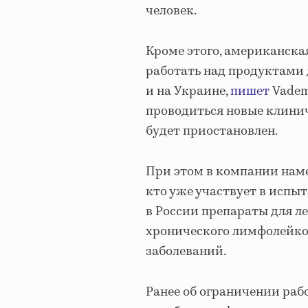
человек.
Кроме этого, американска
работать над продуктами 
и на Украине,
пишет
Vadem
проводиться новые клинич
будет приостановлен.
При этом в компании наме
кто уже участвует в испы
в России препараты для л
хронического лимфолейкоз
заболеваний.
Ранее об ограничении раб