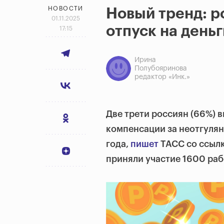
НОВОСТИ
Новый тренд: р
01.11.2025
отпуск на деньг
17:15
Ирина
Полубояринова
редактор «Инк.»
Две трети россиян (66%) 
компенсации за неотгулян
года,
пишет
ТАСС со ссылк
приняли участие 1600 раб