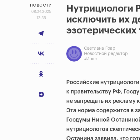
НОВОСТИ
Нутрициологи 
08.04.2025
исключить их д
12:35
эзотерических 
Светлана Гоар
Новостной редактор
«Инк.».
Российские нутрициологи
к правительству РФ, Госд
не запрещать их рекламу 
Эта норма содержится в з
Госдумы Ниной Останиной 
нутрициологов скептическ
Останина заявила, что гот