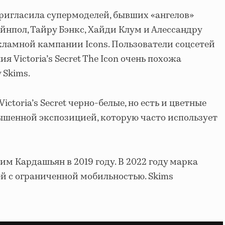
пригласила супермоделей, бывших «ангелов»
вейнпол, Тайру Бэнкс, Хайди Клум и Алессандру
кламной кампании Icons. Пользователи соцсетей
я Victoria’s Secret The Icon очень похожа
 Skims.
ctoria’s Secret черно-белые, но есть и цветные
ышенной экспозицией, которую часто использует
им Кардашьян в 2019 году. В 2022 году марка
й с ограниченной мобильностью. Skims