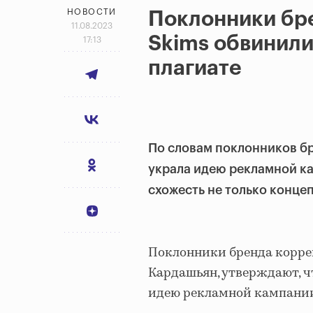
НОВОСТИ
Поклонники бр
11.08.2023
Skims обвинили V
17:13
плагиате
По словам поклонников бре
украла идею рекламной к
схожесть не только конце
Поклонники бренда корре
Кардашьян, утверждают, чт
идею рекламной кампании