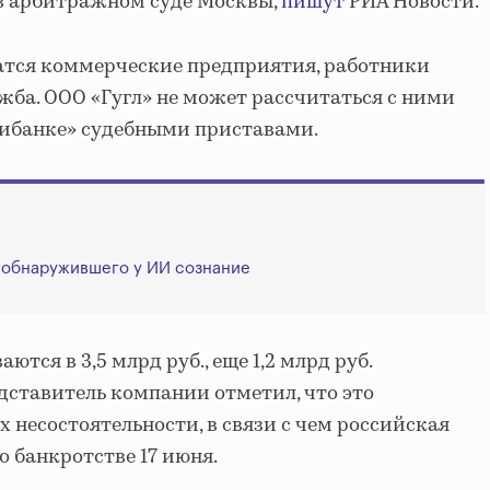
в арбитражном суде Москвы,
пишут
РИА Новости.
атся коммерческие предприятия, работники
жба. ООО «Гугл» не может рассчитаться с ними
итибанке» судебными приставами.
 обнаружившего у ИИ сознание
тся в 3,5 млрд руб., еще 1,2 млрд руб.
едставитель компании отметил, что это
 несостоятельности, в связи с чем российская
о банкротстве 17 июня.