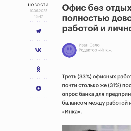
НОВОСТИ
Офис без отдых
10.06.2025
полностью дов
15:47
работой и личн
Иван Сало
Редактор «Инк.».
Треть (33%) офисных работ
почти столько же (31%) п
опрос банка для предприн
балансом между работой 
«Инка».