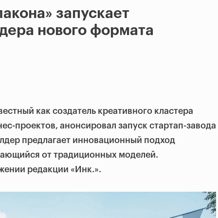
акона» запускает
дера нового формата
естный как создатель креативного кластера
ес-проектов, анонсировал запуск стартап-завода
илдер предлагает инновационный подход
ичающийся от традиционных моделей.
жении редакции «Инк.».