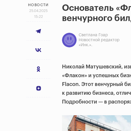
НОВОСТИ
Основатель «Фл
25.04.2025
венчурного бил
15:22
Светлана Гоар
Новостной редактор
«Инк.».
Николай Матушевский, изв
«Флакон» и успешных бизн
Flacon. Этот венчурный б
к развитию бизнеса, отл
Подробности — в распоря