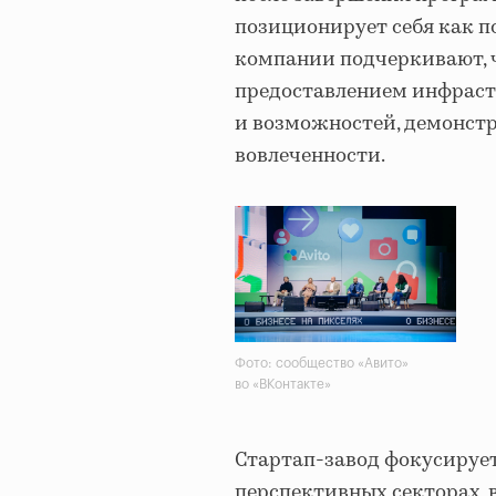
позиционирует себя как п
компании подчеркивают, 
предоставлением инфрастр
и возможностей, демонст
вовлеченности.
Фото: сообщество «Авито»
во «ВКонтакте»
Стартап-завод фокусирует
перспективных секторах,