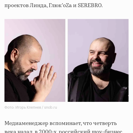
проектов Линда, Глюк’oZa и SEREBRO.
Фото: Игорь Клепнев / snob.ru
Медиаменеджер вспоминает, что четверть
века назад, в 2000-х, российский шоу-бизнес