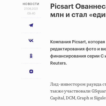
НОВОСТИ
Picsart Ованне
27.08.2021
млн и стал «ед
09:40
Компания Picsart, котора
редактирования фото и ви
финансирования серии C и
Reuters.
Лид-инвестором раунда ста
также участвовали GSquare
Capital, DCM, Graph и Sigule