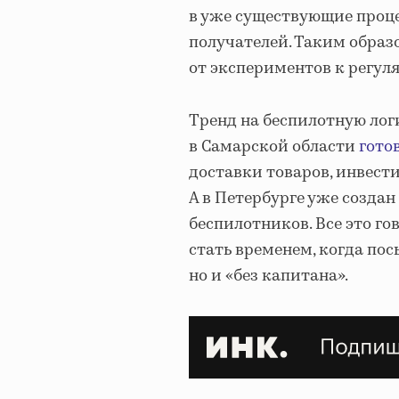
в уже существующие проце
получателей. Таким образ
от экспериментов к регул
Тренд на беспилотную логи
в Самарской области
гото
доставки товаров, инвест
А в Петербурге уже созда
беспилотников. Все это г
стать временем, когда пос
но и «без капитана».