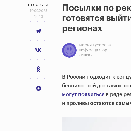
НОВОСТИ
Посылки по рек
10.09.2025
готовятся выйти
19:40
регионах
Мария Гусарова
шеф-редактор
«Инка».
В России подходит к конц
беспилотной доставки по
могут появиться
в ряде ре
и проливы остаются самы