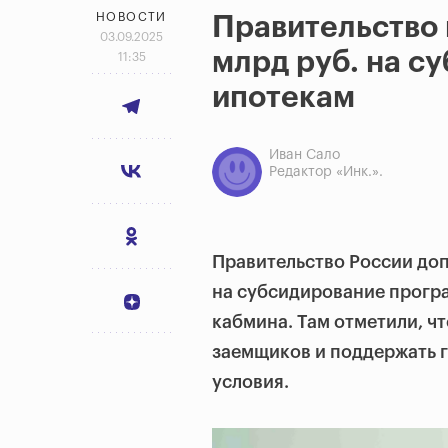
НОВОСТИ
Правительство
03.09.2025
млрд руб. на с
11:35
ипотекам
Иван Сало
Редактор «Инк.».
Правительство России доп
на субсидирование прогр
кабмина. Там отметили, ч
заемщиков и поддержать 
условия.