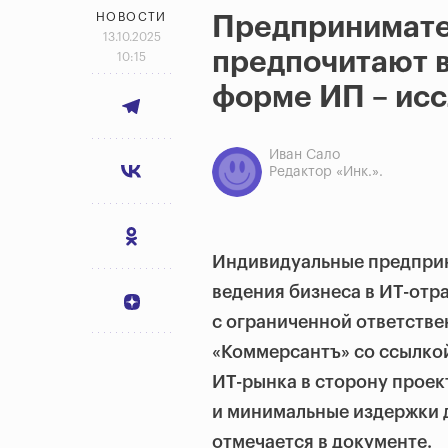
НОВОСТИ
Предпринимате
13.10.2025
предпочитают в
10:15
форме ИП – ис
Иван Сало
Редактор «Инк.».
Индивидуальные предприн
ведения бизнеса в ИТ-отр
с ограниченной ответств
«Коммерсантъ» со ссылкой
ИТ-рынка в сторону проек
и минимальные издержки 
отмечается в документе.