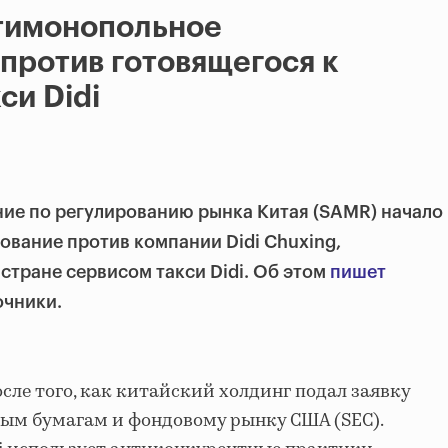
нтимонопольное
против готовящегося к
си Didi
ние по регулированию рынка Китая (SAMR) начало
вание против компании Didi Chuxing,
тране сервисом такси Didi. Об этом
пишет
очники.
сле того, как китайский холдинг подал заявку
ным бумагам и фондовому рынку США (SEC).