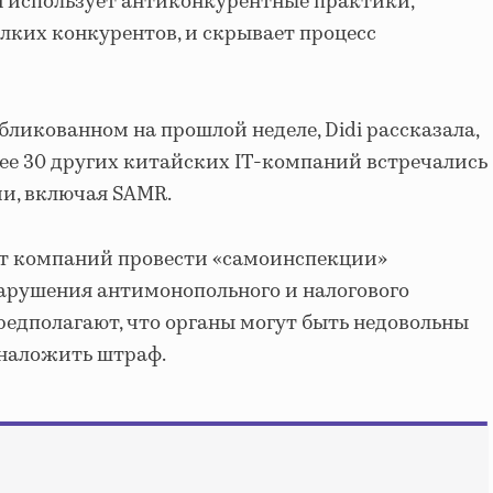
di использует антиконкурентные практики,
елких конкурентов, и скрывает процесс
убликованном на прошлой неделе, Didi рассказала,
лее 30 других китайских IT-компаний встречались
и, включая SAMR.
от компаний провести «самоинспекции»
арушения антимонопольного и налогового
предполагают, что органы могут быть недовольны
 наложить штраф.