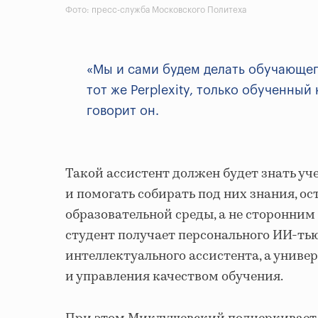
Фото: пресс-служба Московского Политеха
«Мы и сами будем делать обучающего
тот же Perplexity, только обученны
говорит он.
Такой ассистент должен будет знать уч
и помогать собирать под них знания, о
образовательной среды, а не сторонним
студент получает персонального ИИ-ть
интеллектуального ассистента, а униве
и управления качеством обучения.