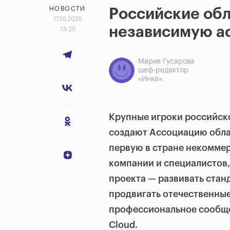
НОВОСТИ
Российские обл
17.10.2025
независимую а
13:25
Мария Гусарова
шеф-редактор
«Инка».
Крупные игроки российско
создают Ассоциацию обла
первую в стране некомме
компании и специалистов
проекта — развивать станд
продвигать отечественные
профессиональное сообщес
Cloud.