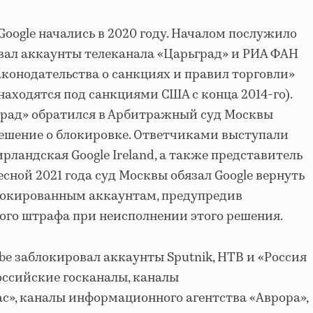
Google начались в 2020 году. Началом послужило
овал аккаунты телеканала «Царьград» и РИА ФАН
аконодательства о санкциях и правил торговли»
находятся под санкциями США с конца 2014-го).
ьград» обратился в Арбитражный суд Москвы
ешение о блокировке. Ответчиками выступали
ирландская Google Ireland, а также представитель
есной 2021 года суд Москвы обязал Google вернуть
блокированным аккаунтам, предупредив
ого штрафа при неисполнении этого решения.
be заблокировал аккаунты Sputnik, НТВ и «Россия
 российские госканалы, каналы
ас», каналы информационного агентства «Аврора»,