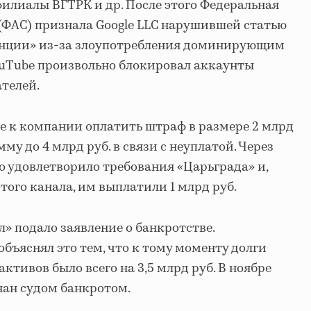
филиалы ВГТРК и др. После этого Федеральная
ФАС) признала Google LLC нарушившей статью
енции» из-за злоупотребления доминирующим
ouTube произвольно блокировал аккаунты
телей.
е к компании оплатить штраф в размере 2 млрд
мму до 4 млрд руб. в связи с неуплатой. Через
о удовлетворило требования «Царьграда» и,
того канала, им выплатили 1 млрд руб.
л» подало заявление о банкротстве.
бъяснял это тем, что к тому моменту долги
активов было всего на 3,5 млрд руб. В ноябре
нан судом банкротом.