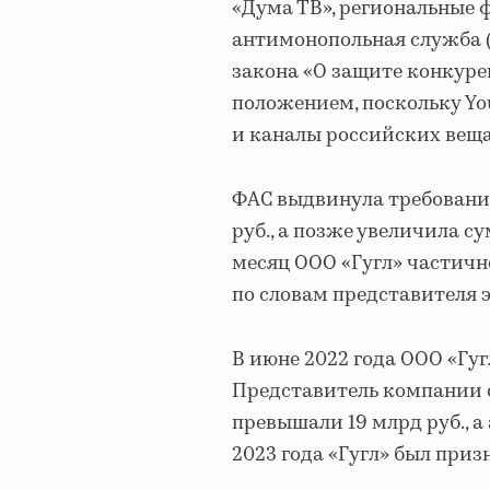
«Дума ТВ», региональные 
антимонопольная служба (
закона «О защите конкур
положением, поскольку Y
и каналы российских веща
ФАС выдвинула требовани
руб., а позже увеличила су
месяц ООО «Гугл» частичн
по словам представителя э
В июне 2022 года ООО «Гуг
Представитель компании о
превышали 19 млрд руб., а 
2023 года «Гугл» был приз