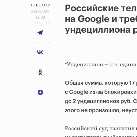
НОВОСТИ
Российские тел
29.10.2024
на Google и тр
19:33
ундециллиона 
*Ундециллион — это едини
Общая сумма, которую 17 
с Google из-за блокировки
до 2 ундециллионов руб. 
этого не произошло, неус
Российский суд назначил ш