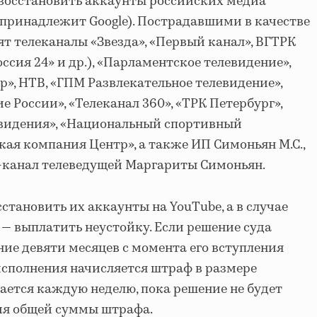
 восстановить аккаунты российских медиа
 принадлежит Google). Пострадавшими в качестве
ят телеканалы «Звезда», «Первый канал», ВГТРК
оссия 24» и др.), «Парламентское телевидение»,
р», НТВ, «ГПМ Развлекательное телевидение»,
 России», «Телеканал 360», «ТРК Петербург»,
евидения», «Национальный спортивный
кая компания Центр», а также ИП Симоньян М.С.,
канал телеведущей Маргариты Симоньян.
сстановить их аккаунты на YouTube, а в случае
— выплатить неустойку. Если решение суда
ние девяти месяцев с момента его вступления
еисполнения начисляется штраф в размере
вается каждую неделю, пока решение не будет
ия общей суммы штрафа.