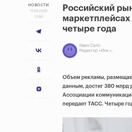
НОВОСТИ
Российский ры
11.04.2025
маркетплейсах 
17:50
четыре года
Иван Сало
Редактор «Инк.».
Объем рекламы, размещае
данным, достиг 380 млрд р
Ассоциации коммуникацио
передает ТАСС. Четыре год