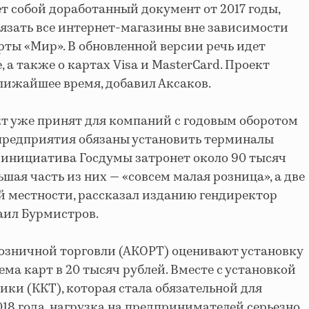
т собой доработанный документ от 2017 годы,
бязать все интернет-магазины вне зависимости
ты «Мир». В обновленной версии речь идет
, а также о картах Visa и MasterCard. Проект
ближайшее время, добавил Аксаков.
т уже принят для компаний с годовым оборотом
 предприятия обязаны установить терминалы
ая инициатива Госдумы затронет около 90 тысяч
шая часть из них — «совсем малая розница», а две
ой местности, рассказал изданию гендиректор
аил Бурмистров.
озничной торговли (АКОРТ) оценивают установку
ма карт в 20 тысяч рублей. Вместе с установкой
ики (ККТ), которая стала обязательной для
018 года, нагрузка на предпринимателей серьезно