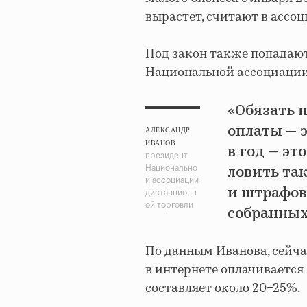
вырастет, считают в ассо
Под закон также попадают
Национальной ассоциации
«Обязать 
оплаты — э
АЛЕКСАНДР
ИВАНОВ
в год — э
президент
ловить та
Национально
й ассоциации
и штрафов
дистанционн
ой торговли
собранных
По данным Иванова, сейча
в интернете оплачивается 
составляет около 20−25%.