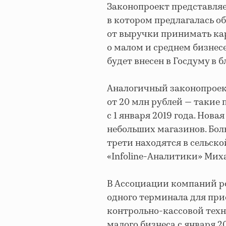
Законопроект представляе
в котором предлагалась о
от выручки принимать кар
о малом и среднем бизнесе
будет внесен в Госдуму в 
Аналогичный законопроек
от 20 млн рублей — такие
с 1 января 2019 года. Нов
небольших магазинов. Боль
трети находятся в сельск
«Infoline-Аналитики» Мих
В Ассоциации компаний р
одного терминала для прие
контрольно-кассовой техн
малого бизнеса с января 2