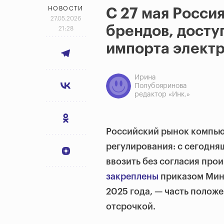
НОВОСТИ
С 27 мая Росси
27.05.2026
брендов, досту
21:28
импорта элект
Ирина
Полубояринова
редактор «Инк.»
Российский рынок компью
регулирования: с сегодня
ввозить без согласия про
закреплены
приказом Мин
2025 года, — часть полож
отсрочкой.