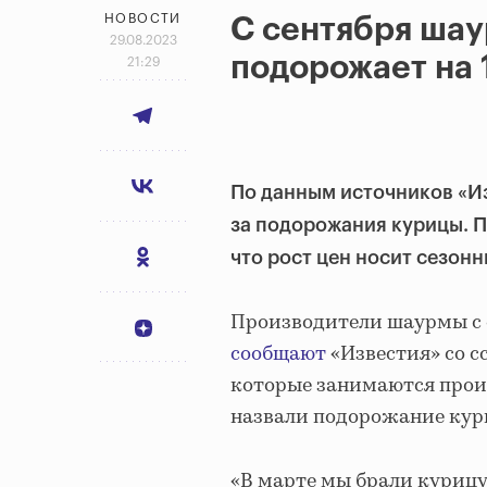
НОВОСТИ
С сентября шау
29.08.2023
подорожает на 
21:29
По данным источников «Из
за подорожания курицы. П
что рост цен носит сезонн
Производители шаурмы с с
сообщают
«Известия» со с
которые занимаются прои
назвали подорожание кур
«В марте мы брали курицу 