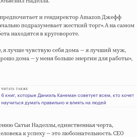
 объяснил Наделла.
 предпочитает и гендиректор Amazon Джефф
начально подразумевает жесткий торг». А на самом
бота находятся в круговороте.
е, я лучше чувствую себя дома — я лучший муж,
орошо дома — у меня больше энергии для работы»,
ЧИТАТЬ ТАКЖЕ
6 книг, которые Даниэль Канеман советует всем, кто хочет
научиться думать правильно и влиять на людей
мнению Сатьи Наделлы, единственная черта,
ловека к успеху — это любознательность. СЕО