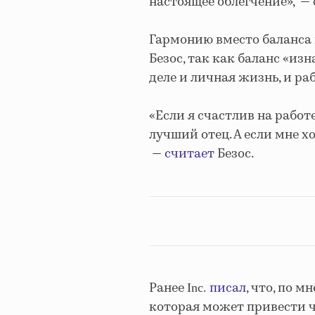
настоящее облегчение», —
Гармонию вместо баланса
Безос, так как баланс «из
деле и личная жизнь, и ра
«Если я счастлив на работ
лучший отец. А если мне х
—
считает
Безос.
Ранее
писал
, что, по 
Inc.
которая может привести че