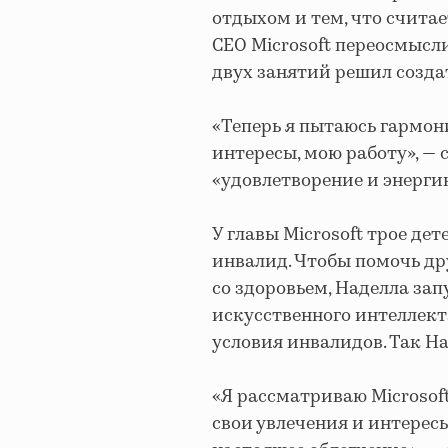
отдыхом и тем, что считае
СЕО Microsoft переосмысл
двух занятий решил созд
«Теперь я пытаюсь гармони
интересы, мою работу», — 
«удовлетворение и энерги
У главы Microsoft трое де
инвалид. Чтобы помочь др
со здоровьем, Наделла зап
искусственного интеллек
условия инвалидов. Так Н
«Я рассматриваю Microsof
свои увлечения и интересы.