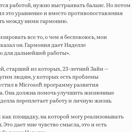
тся работой, нужно выстраивать баланс. Но потом
ил это уравнение и вместо противопоставления
ать между ними гармонию.
зировать все то, о чем я беспокоюсь, мои
сказал он. Гармония дает Наделле
ю для дальнейшей работы».
тей, старший из которых, 23-летний Зайн —
угим людям, у которых есть проблемы
устил в Microsoft программу развития
та. Она должна помочь улучшить жизненные
аделла переплетает работу и личную жизнь.
t как площадку, на которой могу реализовывать
 Это дает мне чувство смысла, это и есть