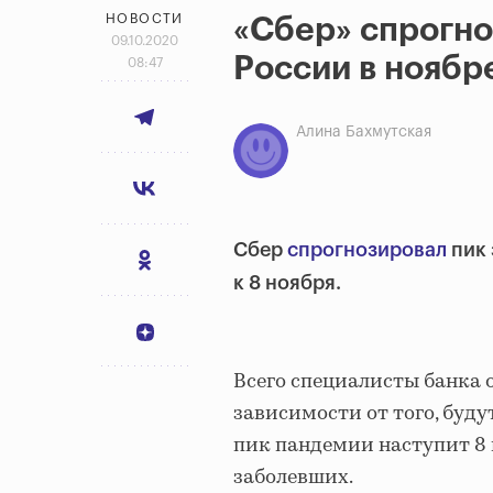
НОВОСТИ
«Сбер» спрогно
09.10.2020
России в ноябр
08:47
Алина Бахмутская
Сбер
спрогнозировал
пик 
к 8 ноября.
Всего специалисты банка о
зависимости от того, буду
пик пандемии наступит 8 
заболевших.