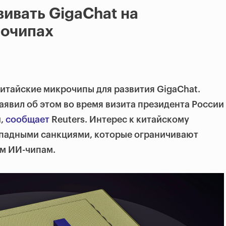
вивать GigaChat на
рочипах
китайские микрочипы для развития GigaChat.
заявил об этом во время визита президента России
,
сообщает
Reuters. Интерес к китайскому
ападными санкциями, которые ограничивают
ым ИИ-чипам.