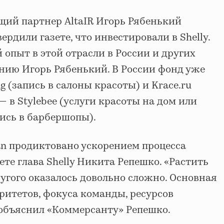
щий партнер AltaIR Игорь Рябенький
рдили газете, что инвестировали в Shelly.
 опыт в этой отрасли в России и других
анию Игорь Рябенький. В России фонд уже
g (запись в салоны красоты) и Krace.ru
— в Stylebee (услуги красоты на дом или
апись в барбершопы).
ean продиктовано ускорением процесса
ете глава Shelly Никита Репешко. «Растить
угого оказалось довольно сложно. Основная
ритетов, фокуса команды, ресурсов
 объяснил «Коммерсанту» Репешко.