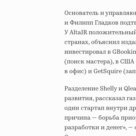
Основатель и управляю
и Филипп Гладков подтве
У AltaIR положительный
странах, объяснил изд
инвестировал в GBookin
(поиск мастера), в США 
в офис) и GetSquire (з
Разделение Shelly и Ql
развития, рассказал газ
один стартап внутри др
причина — борьба прио
разработки и денег», —