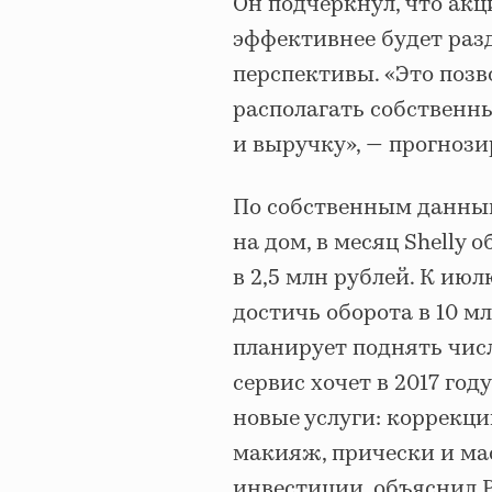
Он подчеркнул, что ак
эффективнее будет разд
перспективы. «Это поз
располагать собственн
и выручку», — прогнози
По собственным данным
на дом, в месяц Shelly 
в 2,5 млн рублей. К ию
достичь оборота в 10 мл
планирует поднять число
сервис хочет в 2017 го
новые услуги: коррекц
макияж, прически и ма
инвестиции, объяснил 